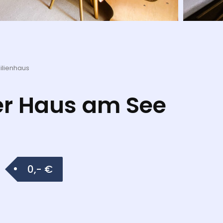
ilienhaus
er Haus am See
0,- €