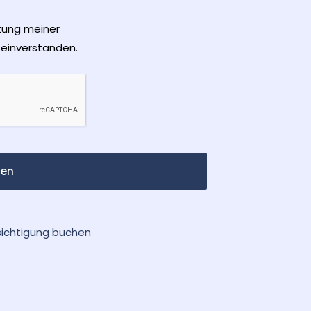
itung meiner
einverstanden.
en
sichtigung buchen