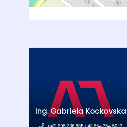
Ing. Gabriela Kockovska
+421 905 336 885,+43 664 254 50 12