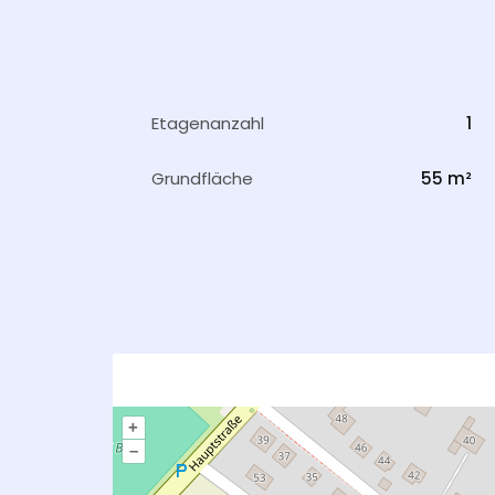
Etagenanzahl
1
Grundfläche
55 m²
+
–